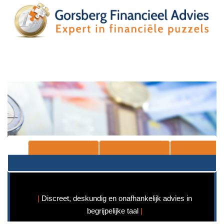
Ga
naar
de
inhoud
Discreet, deskundig en onafhankelijk advies in
begrijpelijke taal